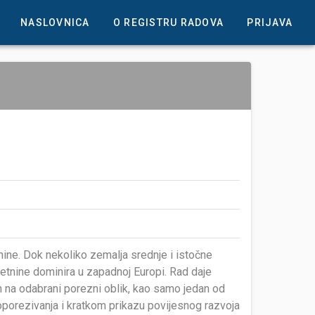
NASLOVNICA
O REGISTRU RADOVA
PRIJAVA
nine. Dok nekoliko zemalja srednje i istočne
retnine dominira u zapadnoj Europi. Rad daje
 na odabrani porezni oblik, kao samo jedan od
porezivanja i kratkom prikazu povijesnog razvoja