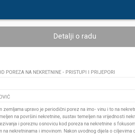
Detalji o radu
 POREZA NA NEKRETNINE - PRISTUPI I PRIJEPORI
OVIĆ
 zemljama upravo je periodični porez na imo- vinu i to na nekret
emeljen na površini nekretnine, sustav temeljen na vrijednosti nek
zivanja i poreznu osnovicu kod poreza na nekretnine s fokusom
m na nekretninama i imovinom. Nakon uvodnog dijela o ciljevima o