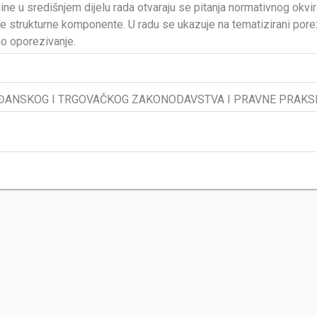
ne u središnjem dijelu rada otvaraju se pitanja normativnog ok
 strukturne komponente. U radu se ukazuje na tematizirani porez 
o oporezivanje.
ĐANSKOG I TRGOVAČKOG ZAKONODAVSTVA I PRAVNE PRAKS